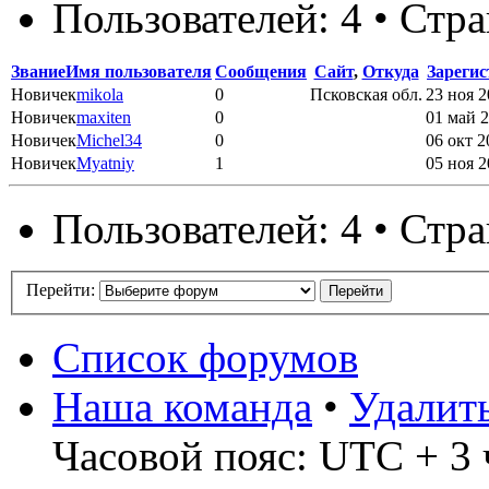
Пользователей: 4 • Стр
Звание
Имя пользователя
Сообщения
Сайт
,
Откуда
Зареги
Новичек
mikola
0
Псковская обл.
23 ноя 2
Новичек
maxiten
0
01 май 2
Новичек
Michel34
0
06 окт 2
Новичек
Myatniy
1
05 ноя 2
Пользователей: 4 • Стр
Перейти:
Список форумов
Наша команда
•
Удалит
Часовой пояс: UTC + 3 