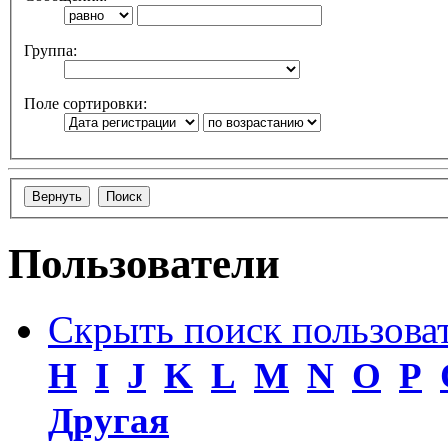
Группа:
Поле сортировки:
Пользователи
Скрыть поиск пользова
H
I
J
K
L
M
N
O
P
Другая