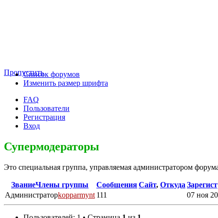
Пропустить
Список форумов
Изменить размер шрифта
FAQ
Пользователи
Регистрация
Вход
Супермодераторы
Это специальная группа, управляемая администратором форума
Звание
Члены группы
Сообщения
Сайт
,
Откуда
Зарегис
Администратор
kopparmynt
111
07 ноя 20
Пользователей: 1 • Страница
1
из
1