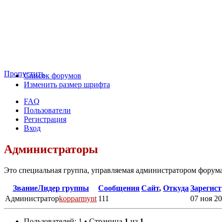
Пропустить
Список форумов
Изменить размер шрифта
FAQ
Пользователи
Регистрация
Вход
Администраторы
Это специальная группа, управляемая администратором форума
Звание
Лидер группы
Сообщения
Сайт
,
Откуда
Зарегис
Администратор
kopparmynt
111
07 ноя 20
Пользователей: 1 • Страница
1
из
1