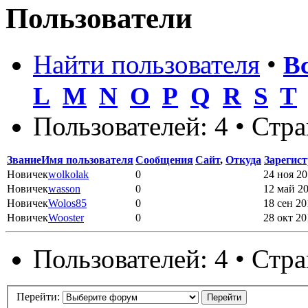
Пользователи
Найти пользователя
•
В
L
M
N
O
P
Q
R
S
T
Пользователей: 4 • Стр
Звание
Имя пользователя
Сообщения
Сайт
,
Откуда
Зарегис
Новичек
wolkolak
0
24 ноя 20
Новичек
wasson
0
12 май 20
Новичек
Wolos85
0
18 сен 20
Новичек
Wooster
0
28 окт 20
Пользователей: 4 • Стр
Перейти: