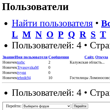
Пользователи
Найти пользователя
•
В
L
M
N
O
P
Q
R
S
T
Пользователей: 4 • Стр
Звание
Имя пользователя
Сообщения
Сайт
,
Откуда
Новичек
torhc
2
Калужская область...
Новичек
TryasoyzkaM
0
Новичек
tyygg
0
Новичек
tehnik94
10
Гостилицы Ломоносовс
Пользователей: 4 • Стр
Перейти: