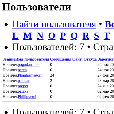
Пользователи
Найти пользователя
•
В
L
M
N
O
P
Q
R
S
T
Пользователей: 7 • Стр
Звание
Имя пользователя
Сообщения
Сайт
,
Откуда
Зарегис
Новичек
pogodanaleto
0
24 ноя 20
Новичек
perch
0
24 ноя 20
Новичек
Phantasmagorn
24
27 фев 20
Новичек
paladar
2
23 мар 20
Новичек
proper
0
24 янв 20
Новичек
palexa
0
02 мар 20
Новичек
Phillipvemi
0
02 фев 20
Пользователей: 7 • Стр