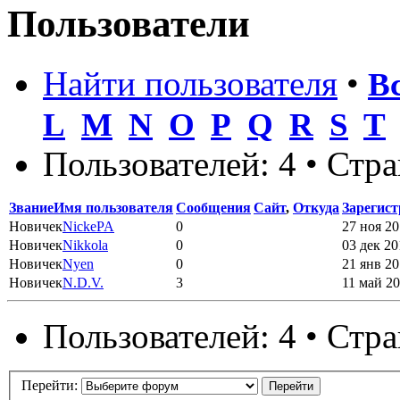
Пользователи
Найти пользователя
•
В
L
M
N
O
P
Q
R
S
T
Пользователей: 4 • Стр
Звание
Имя пользователя
Сообщения
Сайт
,
Откуда
Зарегис
Новичек
NickePA
0
27 ноя 20
Новичек
Nikkola
0
03 дек 20
Новичек
Nyen
0
21 янв 20
Новичек
N.D.V.
3
11 май 20
Пользователей: 4 • Стр
Перейти: