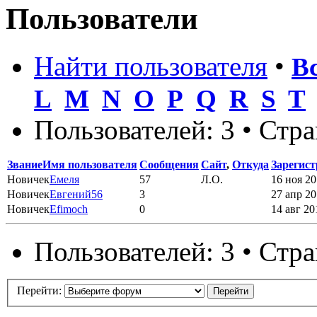
Пользователи
Найти пользователя
•
В
L
M
N
O
P
Q
R
S
T
Пользователей: 3 • Стр
Звание
Имя пользователя
Сообщения
Сайт
,
Откуда
Зарегис
Новичек
Емеля
57
Л.О.
16 ноя 20
Новичек
Евгений56
3
27 апр 20
Новичек
Efimoch
0
14 авг 20
Пользователей: 3 • Стр
Перейти: