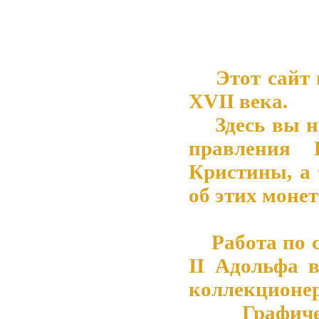
Этот сайт 
XVII века.
Здесь вы на
правления 
Кристины, а
об этих монет
Работа по со
II Адольфа 
коллекционер
Графическ