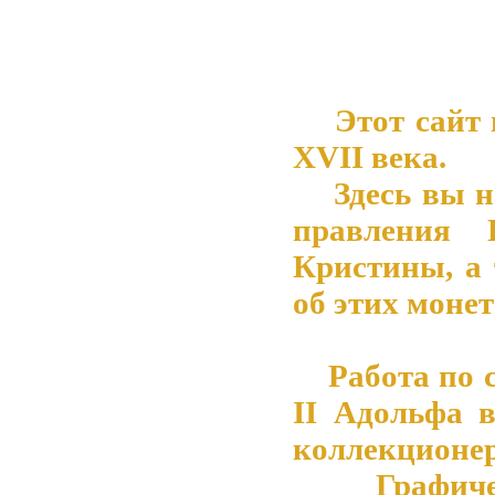
Этот сайт 
XVII века.
Здесь вы на
правления 
Кристины, а
об этих монет
Работа по со
II Адольфа 
коллекционер
Графическ