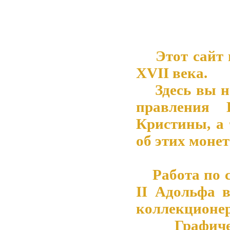
Этот сайт 
XVII века.
Здесь вы на
правления 
Кристины, а
об этих монет
Работа по со
II Адольфа 
коллекционер
Графическ