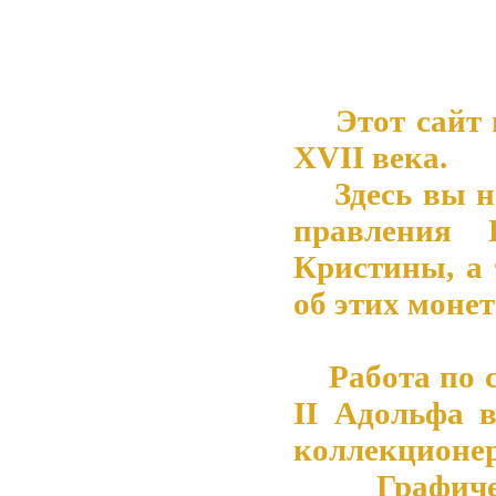
Этот сайт 
XVII века.
Здесь вы на
правления 
Кристины, а
об этих монет
Работа по со
II Адольфа 
коллекционер
Графическ