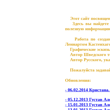
Этот сайт посвящен
Здесь вы найдете ка
полезную информацию 
Работа по созданию
Леннартом Кастенхаг
Графические эскизы
Автор Шведского тек
Автор Русского, указ
Пожалуйста задавайт
Обновления:
- 06.02.2014 Кристана
- 05.12.2013
Густав Ад
- 15.01.2013 Густав А
- 13.01.2013 Густав А