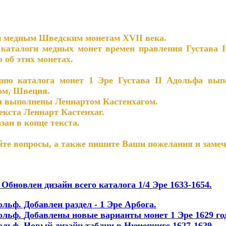
 медным Шведским монетам XVII века.
талоги медных монет времен правления Густава I
об этих монетах.
 каталога монет 1 Эре Густава II Адольфа выпо
ом, Швеция.
 выполнены Леннартом Кастенхагом.
ста Леннарт Кастенхаг.
ан в конце текста.
е вопросы, а также пишите Ваши пожелания и замеча
.
Обновлен дизайн всего каталога 1/4 Эре 1633-1654.
ольф. Добавлен раздел - 1 Эре Арбога.
дольф.
Добавлены новые варианты монет 1 Эре 1629 год
дольф. Новый дизайн таблиц в Нючепинге 1627-1629.