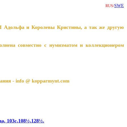
SWE
RUS/
I Адольфа и Королевы Кристины, а так же другую
лнена совместно с нумизматом и коллекционером
ния - info @ kopparmynt.com
а, 103c,108½,128½.