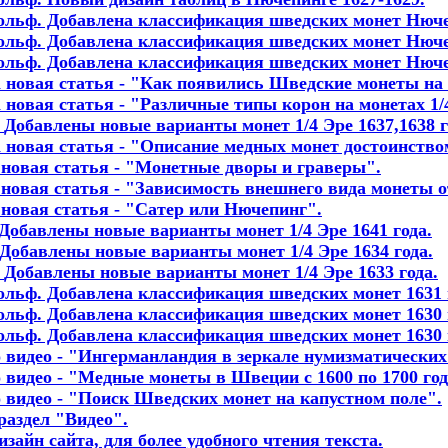
Адольф. Добавлена классификация шведских монет Нюче
Адольф. Добавлена классификация шведских монет Нюче
Адольф. Добавлена классификация шведских монет Нюче
на новая статья - "Как появились Шведские монеты на
а новая статья - "Различные типы корон на монетах 1/
.
Добавлены новые варианты монет 1/4 Эре 1637,1638 
а новая статья - "Описание медных монет достоинство
а новая статья - "Монетные дворы и граверы"
.
а новая статья - "Зависимость внешнего вида монеты о
а новая статья - "Сатер или Нючепинг"
.
Добавлены новые варианты монет 1/4 Эре 1641 года
.
Добавлены новые варианты монет 1/4 Эре 1634 года
.
.
Добавлены новые варианты монет 1/4 Эре 1633 года
.
дольф. Добавлена классификация шведских монет 1631 
дольф. Добавлена классификация шведских монет 1630 г
Адольф. Добавлена классификация шведских монет 1630 
о видео - "Ингерманландия в зеркале нумизматических
о видео - "Медные монеты в Швеции с 1600 по 1700 год.
о видео - "Поиск Шведских монет на капустном поле".
 раздел "Видео".
дизайн сайта, для более удобного чтения текста.