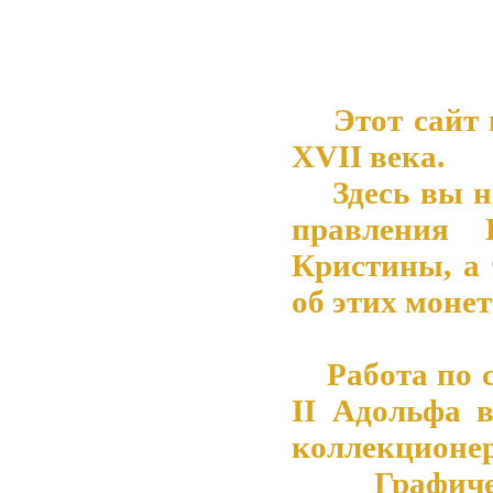
Этот сайт 
XVII века.
Здесь вы на
правления 
Кристины, а
об этих монет
Работа по со
II Адольфа 
коллекционер
Графическ