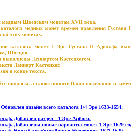
 медным Шведским монетам XVII века.
талоги медных монет времен правления Густава I
об этих монетах.
 каталога монет 1 Эре Густава II Адольфа выпо
ом, Швеция.
 выполнены Леннартом Кастенхагом.
ста Леннарт Кастенхаг.
ан в конце текста.
е вопросы, а также пишите Ваши пожелания и замеча
.
Обновлен дизайн всего каталога 1/4 Эре 1633-1654.
ольф. Добавлен раздел - 1 Эре Арбога.
дольф.
Добавлены новые варианты монет 1 Эре 1629 год
дольф. Новый дизайн таблиц в Нючепинге 1627-1629.