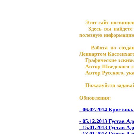
Этот сайт посвящен
Здесь вы найдете ка
полезную информацию 
Работа по созданию
Леннартом Кастенхаг
Графические эскизы
Автор Шведского тек
Автор Русского, указ
Пожалуйста задавайт
Обновления:
- 06.02.2014 Кристана
- 05.12.2013
Густав Ад
- 15.01.2013 Густав А
- 13.01.2013 Густав А