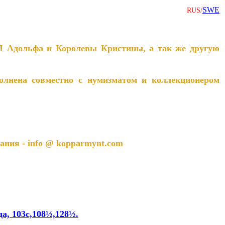
SWE
RUS/
I Адольфа и Королевы Кристины, а так же другую
лнена совместно с нумизматом и коллекционером
ния - info @ kopparmynt.com
а, 103c,108½,128½.