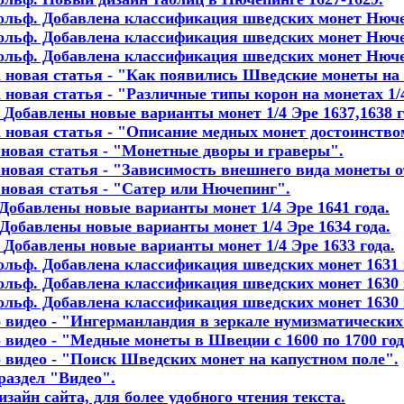
Адольф. Добавлена классификация шведских монет Нюче
Адольф. Добавлена классификация шведских монет Нюче
Адольф. Добавлена классификация шведских монет Нюче
на новая статья - "Как появились Шведские монеты на
а новая статья - "Различные типы корон на монетах 1/
.
Добавлены новые варианты монет 1/4 Эре 1637,1638 
а новая статья - "Описание медных монет достоинство
а новая статья - "Монетные дворы и граверы"
.
а новая статья - "Зависимость внешнего вида монеты о
а новая статья - "Сатер или Нючепинг"
.
Добавлены новые варианты монет 1/4 Эре 1641 года
.
Добавлены новые варианты монет 1/4 Эре 1634 года
.
.
Добавлены новые варианты монет 1/4 Эре 1633 года
.
дольф. Добавлена классификация шведских монет 1631 
дольф. Добавлена классификация шведских монет 1630 г
Адольф. Добавлена классификация шведских монет 1630 
о видео - "Ингерманландия в зеркале нумизматических
о видео - "Медные монеты в Швеции с 1600 по 1700 год.
о видео - "Поиск Шведских монет на капустном поле".
 раздел "Видео".
дизайн сайта, для более удобного чтения текста.