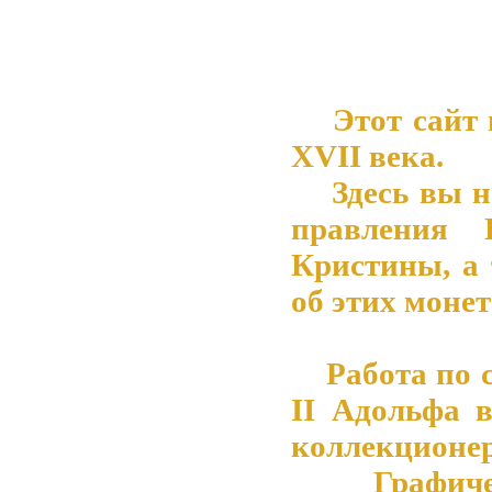
Этот сайт 
XVII века.
Здесь вы на
правления 
Кристины, а
об этих монет
Работа по со
II Адольфа 
коллекционер
Графическ