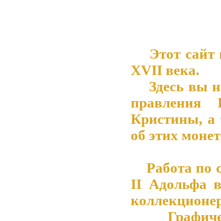
Этот сайт 
XVII века.
Здесь вы на
правления 
Кристины, а
об этих монет
Работа по со
II Адольфа 
коллекционер
Графическ