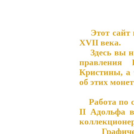
Этот сайт 
XVII века.
Здесь вы на
правления 
Кристины, а
об этих монет
Работа по со
II Адольфа 
коллекционер
Графическ