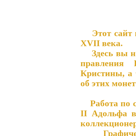
Этот сайт 
XVII века.
Здесь вы на
правления 
Кристины, а
об этих монет
Работа по со
II Адольфа 
коллекционер
Графическ