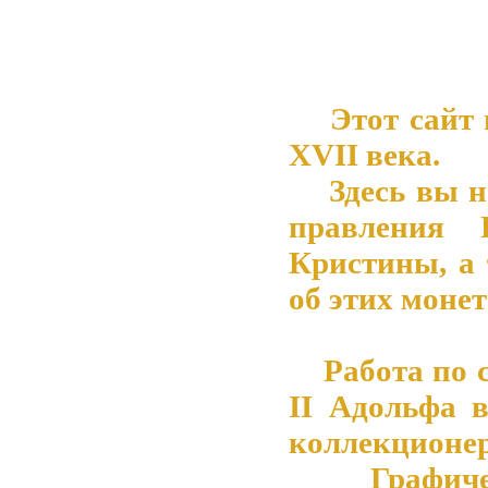
Этот сайт 
XVII века.
Здесь вы на
правления 
Кристины, а
об этих монет
Работа по со
II Адольфа 
коллекционер
Графическ